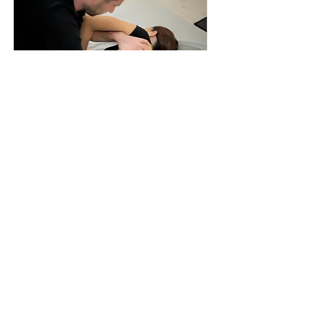
Massage Thaï | OsteoThaï ,
Gard - Hérault
Un Massage pour lâcher prise
Read More